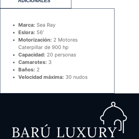
ADICIONALES
Marca:
Sea Ray
Eslora:
56′
Motorización:
2 Motores
Caterpillar de 900 hp
Capacidad:
20 personas
Camarotes:
3
Baños:
2
Velocidad máxima:
30 nudos